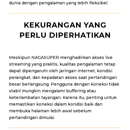
dunia dengan pengalaman yang lebih fleksibel.
KEKURANGAN YANG
PERLU DIPERHATIKAN
Meskipun NAGASUPER menghadirkan akses live
streaming yang praktis, kualitas pengalaman tetap
dapat dipengaruhi oleh jaringan internet, kondisi
perangkat, dan kepadatan akses saat pertandingan
besar berlangsung. Pengguna dengan koneksi tidak
stabil mungkin mengalami buffering atau
keterlambatan tayangan. Karena itu, penting untuk
memastikan koneksi dalam kondisi baik dan
membuka halaman lebih awal sebelum
pertandingan dimulai.