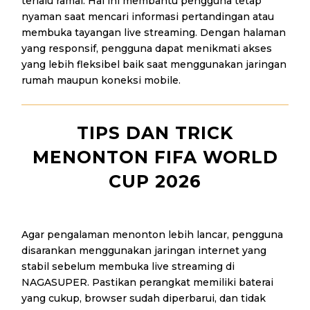
terlalu ramai. Hal ini membantu pengguna tetap
nyaman saat mencari informasi pertandingan atau
membuka tayangan live streaming. Dengan halaman
yang responsif, pengguna dapat menikmati akses
yang lebih fleksibel baik saat menggunakan jaringan
rumah maupun koneksi mobile.
TIPS DAN TRICK
MENONTON FIFA WORLD
CUP 2026
Agar pengalaman menonton lebih lancar, pengguna
disarankan menggunakan jaringan internet yang
stabil sebelum membuka live streaming di
NAGASUPER. Pastikan perangkat memiliki baterai
yang cukup, browser sudah diperbarui, dan tidak