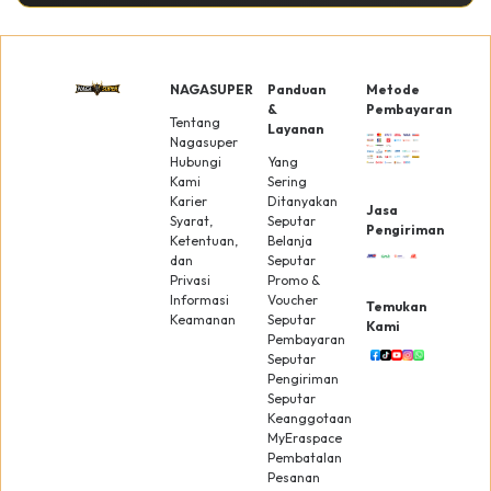
NAGASUPER
Panduan
Metode
&
Pembayaran
Tentang
Layanan
Nagasuper
Hubungi
Yang
Kami
Sering
Karier
Ditanyakan
Jasa
Syarat,
Seputar
Pengiriman
Ketentuan,
Belanja
dan
Seputar
Privasi
Promo &
Informasi
Voucher
Temukan
Keamanan
Seputar
Kami
Pembayaran
Seputar
Pengiriman
Seputar
Keanggotaan
MyEraspace
Pembatalan
Pesanan