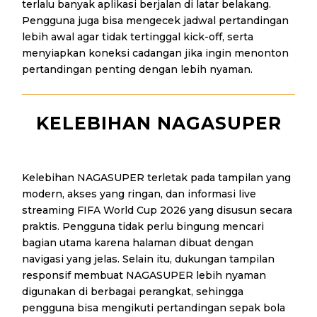
terlalu banyak aplikasi berjalan di latar belakang.
Pengguna juga bisa mengecek jadwal pertandingan
lebih awal agar tidak tertinggal kick-off, serta
menyiapkan koneksi cadangan jika ingin menonton
pertandingan penting dengan lebih nyaman.
KELEBIHAN NAGASUPER
Kelebihan NAGASUPER terletak pada tampilan yang
modern, akses yang ringan, dan informasi live
streaming FIFA World Cup 2026 yang disusun secara
praktis. Pengguna tidak perlu bingung mencari
bagian utama karena halaman dibuat dengan
navigasi yang jelas. Selain itu, dukungan tampilan
responsif membuat NAGASUPER lebih nyaman
digunakan di berbagai perangkat, sehingga
pengguna bisa mengikuti pertandingan sepak bola